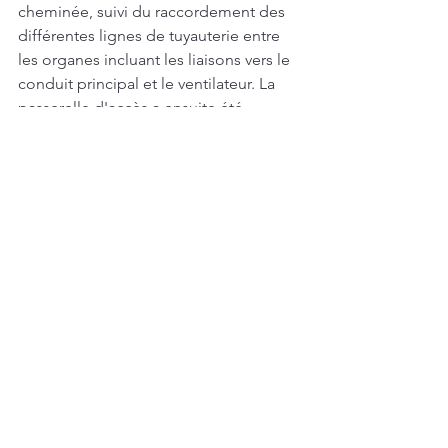
cheminée, suivi du raccordement des 
différentes lignes de tuyauterie entre 
les organes incluant les liaisons vers le 
conduit principal et le ventilateur. La 
passerelle d'accès a ensuite été 
installée afin de garantir les opérations 
de maintenance en hauteur. Le by-pass 
a ensuite été raccordé, puis les 
dispositifs de protection du 
mouvement ont été intégrés.
Une fois ces opérations achevées, il ne 
restera plus que la mise en service à 
effectuer, une étape dont la durée peut 
varier de un à plusieurs jours selon les 
réglages et les vérifications nécessaires 
. 