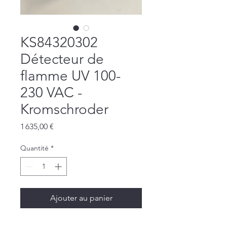
KS84320302
Détecteur de
flamme UV 100-
230 VAC -
Kromschroder
Prix
1 635,00 €
Quantité
*
Ajouter au panier