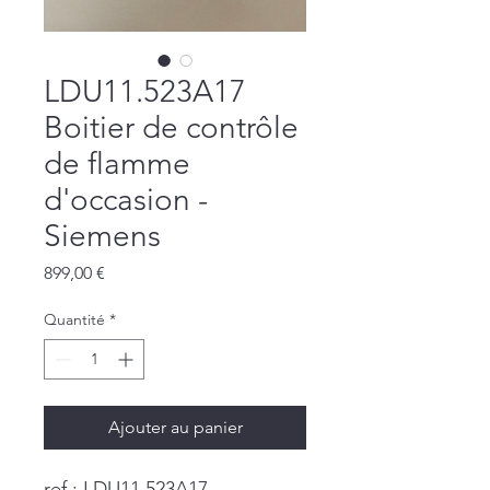
LDU11.523A17
Boitier de contrôle
de flamme
d'occasion -
Siemens
Prix
899,00 €
Quantité
*
Ajouter au panier
ref : LDU11.523A17