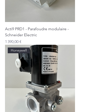
Acti9 PRD1 - Parafoudre modulaire -
Schneider Electric
Prix
1 390,00 €
Honeywell