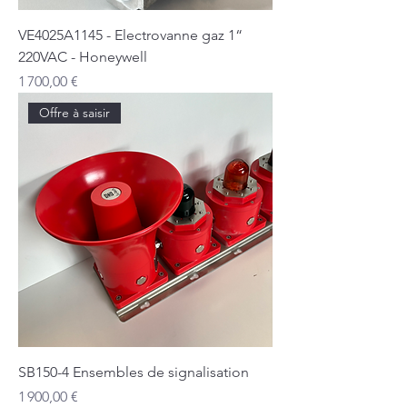
VE4025A1145 - Electrovanne gaz 1“
220VAC - Honeywell
Prix
1 700,00 €
Offre à saisir
SB150-4 Ensembles de signalisation
Prix
1 900,00 €