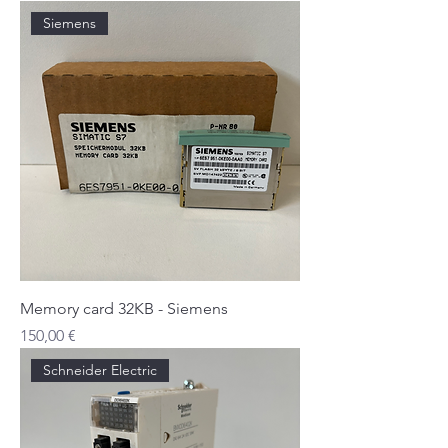
Siemens
Memory card 32KB - Siemens
Prix
150,00 €
Schneider Electric