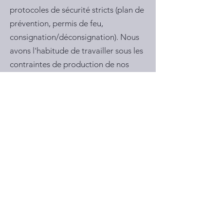
protocoles de sécurité stricts (plan de
prévention, permis de feu,
consignation/déconsignation). Nous
avons l'habitude de travailler sous les
contraintes de production de nos
clients industriels : interventions de
nuit, weekends, pendant les arrêts
techniques annuels.
De l'atelier au site client
La préfabrication en atelier permet
de réduire considérablement les
temps d'intervention sur vos sites :
nous livrons des sous-ensembles prêts
à être raccordés, vérifiés, testés. Les
temps de montage in situ sont ainsi
divisés par deux ou trois, pour un
impact minimal sur votre production.