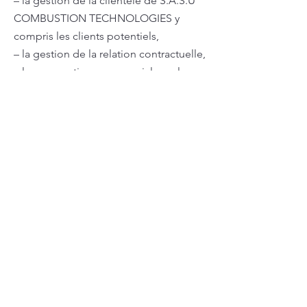
– la gestion de la clientèle de S.A.S.U
COMBUSTION TECHNOLOGIES y
compris les clients potentiels,
– la gestion de la relation contractuelle,
– la prospection commerciale ou le
marketing direct de produits et
services dont la promotion est faite par
S.A.S.U COMBUSTION
TECHNOLOGIES sauf refus exprès de
la part de(s) l’Utilisateur(s) concerné(s).
Google Analytics
Ce site utilise les fonctions du service
d’analyse Web Google Analytics. Le
fournisseur est Google Inc., 1600
Amphitheater Parkway, Mountain View,
CA 94043, États-Unis.