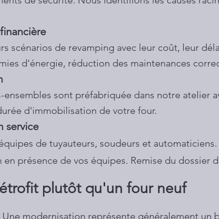
ents de sécurité. Nous identifions les causes rac
financière
 scénarios de revamping avec leur coût, leur délai
ies d'énergie, réduction des maintenances correc
n
-ensembles sont préfabriquée dans notre atelier av
durée d'immobilisation de votre four.
n service
s équipes de tuyauteurs, soudeurs et automaticiens.
n en présence de vos équipes. Remise du dossier de
rétrofit plutôt qu'un four neuf
 Une modernisation représente généralement un