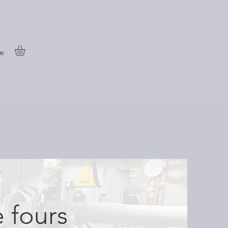
e
 fours