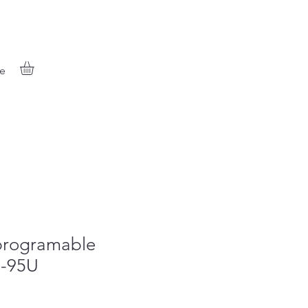
e
programable
5-95U