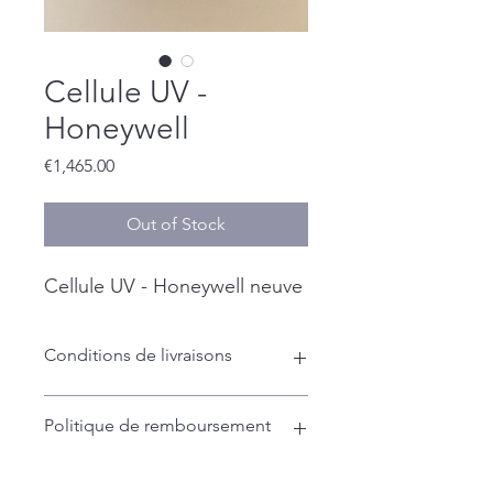
Cellule UV -
Honeywell
Price
€1,465.00
Out of Stock
Cellule UV - Honeywell neuve
Conditions de livraisons
Livraison en France
Politique de remboursement
(Sauf express) Délais de livraison
entre 3 à 5 jours ouvrés
Livraison Internationale
L'entreprise Combustion