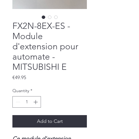
FX2N-8EX-ES -
Module
d'extension pour
automate -
MITSUBISHI E
Price
€49.95
Quantity
*
Add to Cart
Ce module d'extension