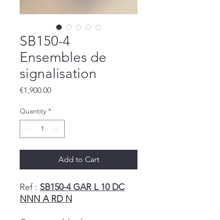
SB150-4
Ensembles de
signalisation
Price
€1,900.00
Quantity
*
Add to Cart
Ref :
SB150-4 GAR L 10 DC
NNN A RD N