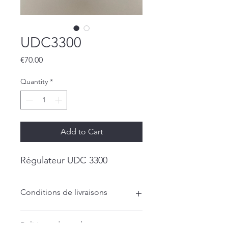
UDC3300
Price
€70.00
Quantity
*
Add to Cart
Régulateur UDC 3300
Conditions de livraisons
Livraison en France
Politique de remboursement
(Sauf express) Délais de livraison