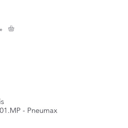
e
is
.01.MP - Pneumax